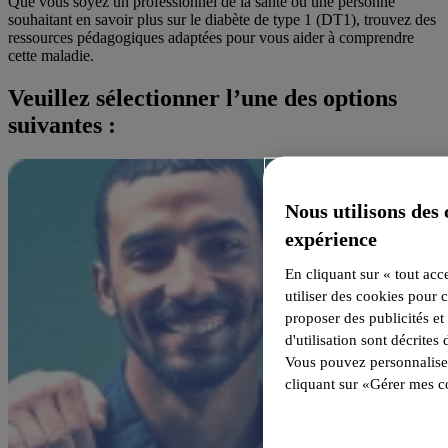
Que vous soyez un professionnel de la santé ou une personne
souhaitant en savoir plus sur le diabète de type 1 (DT1), trouvez des
ressources pédagogiques adaptées pour vous aider à comprendre
cette maladie.
Veuillez sélectionner l’une des options
suivantes :
Nous utilisons des
expérience
En cliquant sur « tout acc
utiliser des cookies pour c
proposer des publicités et 
d'utilisation sont décrites
Vous pouvez personnaliser
cliquant sur «Gérer mes c