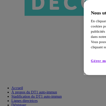
Nous ut
En cliquan
cookies po
publicités
dans notre
Vous pouv
cliquant s
Gérer me
Accueil
À propos du DT1 auto-immun
Stadification du DT1 auto-immun
Lignes directrices
Dépistage