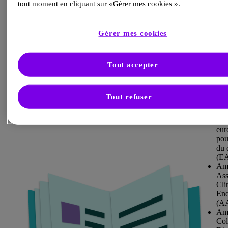
tout moment en cliquant sur «Gérer mes cookies ».
Les so
interna
qui on
Gérer mes cookies
les lig
directr
consen
Tout accepter
compre
Am
Dia
Tout refuser
Ass
(A
Ass
eur
pou
du 
(E
Am
Ass
Cli
End
(A
Am
Col