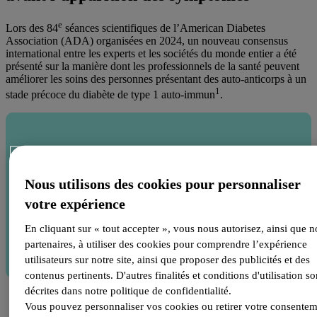
e
Lors des 84
séances scientifiques de l’American Diabetes
Association (ADA) organisées en 2024, un nouveau consensus
international entre les experts et les sociétés du monde entier a été
présenté sur la manière dont les professionnels de la santé peuvent
améliorer les soins des personnes présentant des auto-anticorps à un
1
stade précoce du diabète de type 1 auto-immun
.
Voir le Consensus Guidance for Monitoring Individuals
With Islet Autoantibody-Positive Pre-Stage 3 Type 1
Nous utilisons des cookies pour personnaliser
Diabetes
votre expérience
En cliquant sur « tout accepter », vous nous autorisez, ainsi que n
Voir ici
partenaires, à utiliser des cookies pour comprendre l’expérience
utilisateurs sur notre site, ainsi que proposer des publicités et des
contenus pertinents. D'autres finalités et conditions d'utilisation so
décrites dans notre politique de confidentialité.
Vous pouvez personnaliser vos cookies ou retirer votre consentem